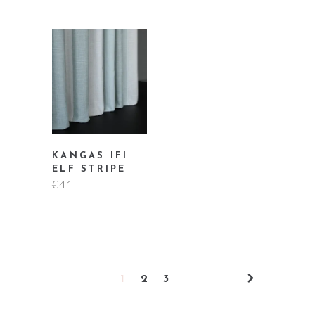
KANGAS IFI
ELF STRIPE
€
41
1
2
3