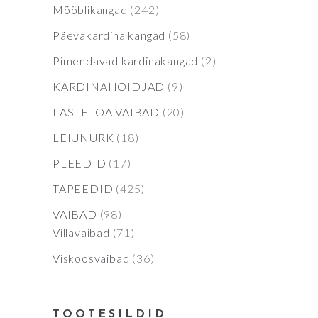
products
242
Mööblikangad
242
products
58
Päevakardina kangad
58
products
2
Pimendavad kardinakangad
2
products
9
KARDINAHOIDJAD
9
products
20
LASTETOA VAIBAD
20
products
18
LEIUNURK
18
products
17
PLEEDID
17
products
425
TAPEEDID
425
products
98
VAIBAD
98
products
71
Villavaibad
71
products
36
Viskoosvaibad
36
products
TOOTESILDID