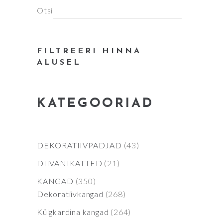
Otsi
FILTREERI HINNA
ALUSEL
KATEGOORIAD
43
DEKORATIIVPADJAD
43
products
21
DIIVANIKATTED
21
products
350
KANGAD
350
products
268
Dekoratiivkangad
268
products
264
Külgkardina kangad
264