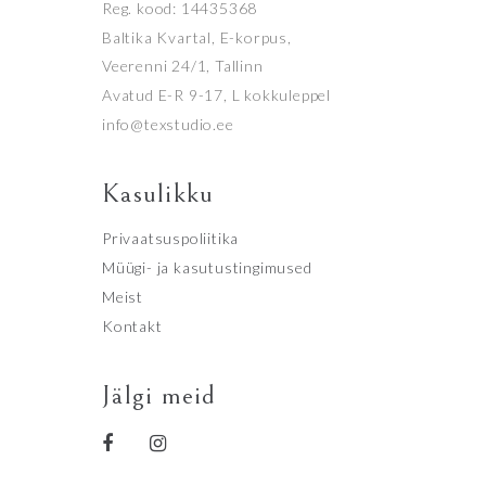
Reg. kood: 14435368
Baltika Kvartal, E-korpus,
Veerenni 24/1, Tallinn
Avatud E-R 9-17, L kokkuleppel
info@texstudio.ee
Kasulikku
Privaatsuspoliitika
Müügi- ja kasutustingimused
Meist
Kontakt
Jälgi meid