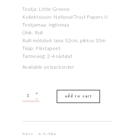
Tootja: Little Greene
Kollektsioon: National Trust Papers II
Tootjamaa: Inglismaa
Ühik: Rull
Rulli mõõdud: laius 52cm, pikkus 10m
Tüüp: Fliistapeet
Tarmeaeg: 2-4 nädalat
Available on backorder
Quantity
add to cart
SKU:
4-3-286