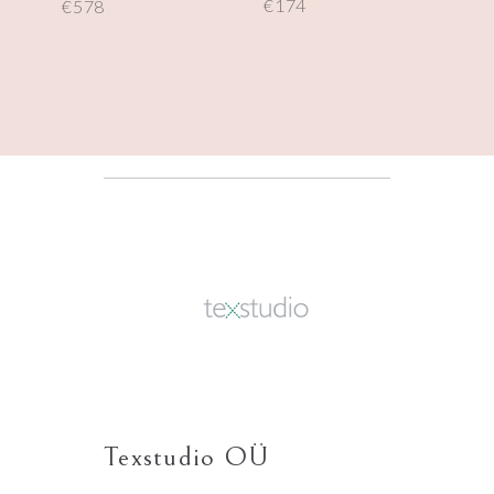
€
174
€
578
Texstudio OÜ