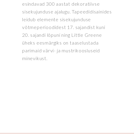
esindavad 300 aastat dekoratiivse
sisekujunduse ajalugu. Tapeedidisainides
leidub elemente sisekujunduse
võtmeperioodidest 17. sajandist kuni
20. sajandi lõpuni ning Little Greene
üheks eesmärgiks on taaselustada
parimaid värvi- ja mustrikoosluseid
minevikust.