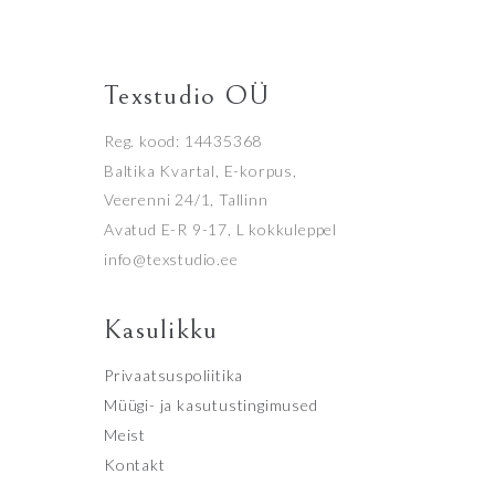
Texstudio OÜ
Reg. kood: 14435368
Baltika Kvartal, E-korpus,
Veerenni 24/1, Tallinn
Avatud E-R 9-17, L kokkuleppel
info@texstudio.ee
Kasulikku
Privaatsuspoliitika
Müügi- ja kasutustingimused
Meist
Kontakt