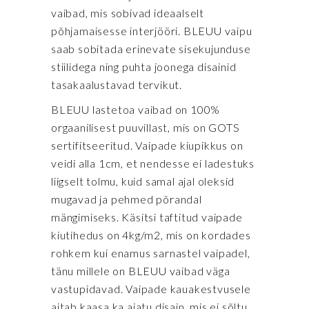
vaibad, mis sobivad ideaalselt
põhjamaisesse interjööri. BLEUU vaipu
saab sobitada erinevate sisekujunduse
stiilidega ning puhta joonega disainid
tasakaalustavad tervikut.
BLEUU lastetoa vaibad on 100%
orgaanilisest puuvillast, mis on GOTS
sertifitseeritud. Vaipade kiupikkus on
veidi alla 1cm, et nendesse ei ladestuks
liigselt tolmu, kuid samal ajal oleksid
mugavad ja pehmed põrandal
mängimiseks. Käsitsi taftitud vaipade
kiutihedus on 4kg/m2, mis on kordades
rohkem kui enamus sarnastel vaipadel,
tänu millele on BLEUU vaibad väga
vastupidavad. Vaipade kauakestvusele
aitab kaasa ka ajatu disain, mis ei sõltu