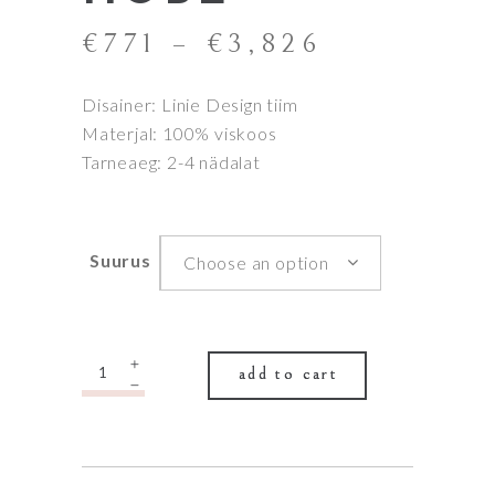
€
771
–
€
3,826
Disainer: Linie Design tiim
Materjal: 100% viskoos
Tarneaeg: 2-4 nädalat
Suurus
Choose an option
Quantity
add to cart