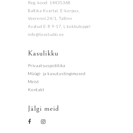
Reg. kood: 14435368
Baltika Kvartal, E-korpus,
Veerenni 24/1, Tallinn
Avatud E-R 9-17, L kokkuleppel
info@texstudio.ee
Kasulikku
Privaatsuspoliitika
Müügi- ja kasutustingimused
Meist
Kontakt
Jälgi meid