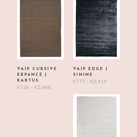
VAIP CURSIVE
VAIP EDGE |
EXPANCE |
SININE
€
777
–
€
2,419
KAKTUS
€
736
–
€
2,488