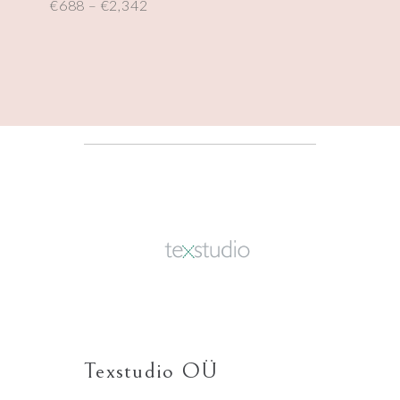
€
688
–
€
2,342
Texstudio OÜ