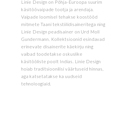
Linie Design on Põhja-Euroopa suurim
käsitöövaipade tootja ja arendaja.
Vaipade loomisel tehakse koostööd
mitmete Taani tekstiilidisaineritega ning
Linie Design peadisainer on Urd Moll
Gundermann. Kollektsioonid esindavad
erinevate disainerite käekirju ning
vaibad toodetakse oskuslike
käsitööliste poolt Indias. Linie Design
hoiab traditsioonilisi väärtuseid hinnas,
aga katsetatakse ka uudseid
tehnoloogiaid.