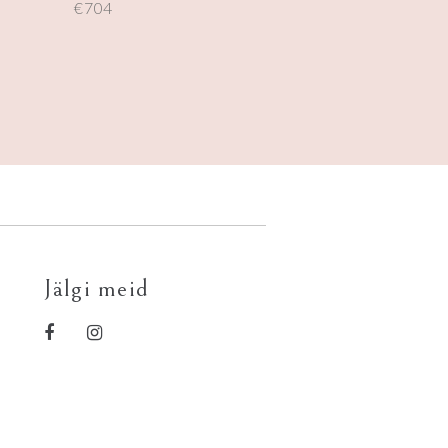
€
704
Jälgi meid