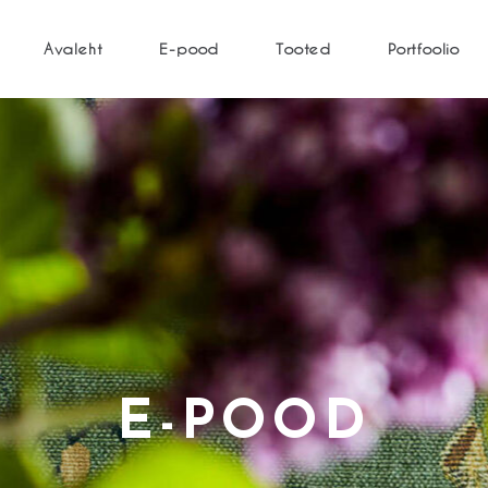
Avaleht
E-pood
Tooted
Portfoolio
E-POOD