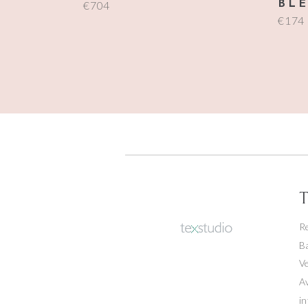
€
704
BL
€
174
T
R
Ba
V
A
i