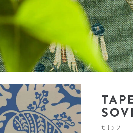
TAP
SOV
€
159