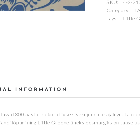
SKU:
4-3-21
Category:
T
Tags:
Little 
NAL INFORMATION
ndavad 300 aastat dekoratiivse sisekujunduse ajalugu. Tapee
jandi lõpuni ning Little Greene üheks eesmärgiks on taaselus