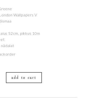
 Greene
 London Wallpapers V
glismaa
 laius 52cm, pikkus 10m
eet
 nädalat
backorder
add to cart