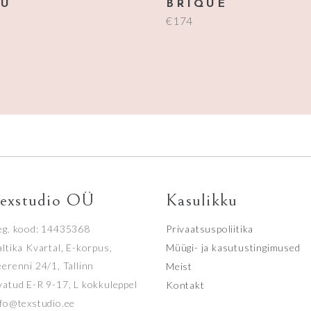
EU
BRIQUE
€
174
exstudio OÜ
Kasulikku
eg. kood: 14435368
Privaatsuspoliitika
ltika Kvartal, E-korpus,
Müügi- ja kasutustingimused
eerenni 24/1, Tallinn
Meist
vatud E-R 9-17, L kokkuleppel
Kontakt
nfo@texstudio.ee