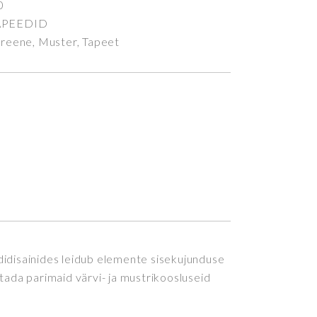
0
APEEDID
Greene
,
Muster
,
Tapeet
didisainides leidub elemente sisekujunduse
tada parimaid värvi- ja mustrikoosluseid