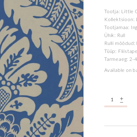
Tootja: Little
Kollektsioon:
Tootjamaa: In
Ühik: Rull
Rulli mõõdud:
Tüüp: Fliistap
Tarmeaeg: 2-4
Available on 
Quantity