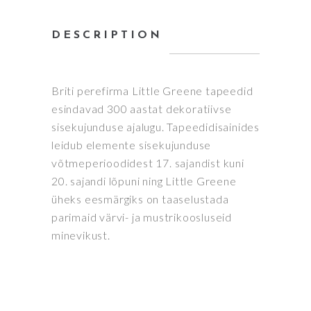
DESCRIPTION
Briti perefirma Little Greene tapeedid
esindavad 300 aastat dekoratiivse
sisekujunduse ajalugu. Tapeedidisainides
leidub elemente sisekujunduse
võtmeperioodidest 17. sajandist kuni
20. sajandi lõpuni ning Little Greene
üheks eesmärgiks on taaselustada
parimaid värvi- ja mustrikoosluseid
minevikust.