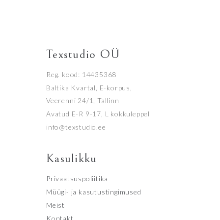
Texstudio OÜ
Reg. kood: 14435368
Baltika Kvartal, E-korpus,
Veerenni 24/1, Tallinn
Avatud E-R 9-17, L kokkuleppel
info@texstudio.ee
Kasulikku
Privaatsuspoliitika
Müügi- ja kasutustingimused
Meist
Kontakt