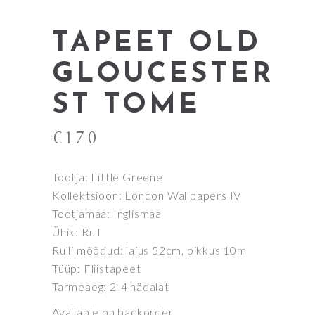
TAPEET OLD
GLOUCESTER
ST TOME
€
170
Tootja: Little Greene
Kollektsioon: London Wallpapers IV
Tootjamaa: Inglismaa
Ühik: Rull
Rulli mõõdud: laius 52cm, pikkus 10m
Tüüp: Fliistapeet
Tarmeaeg: 2-4 nädalat
Available on backorder