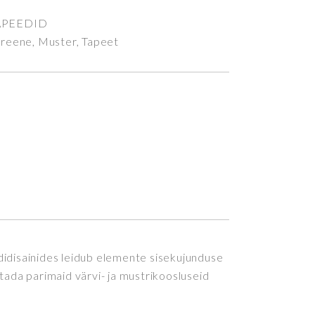
APEEDID
Greene
,
Muster
,
Tapeet
didisainides leidub elemente sisekujunduse
tada parimaid värvi- ja mustrikoosluseid