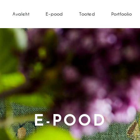
Avaleht
E-pood
Tooted
Portfoolio
E-POOD