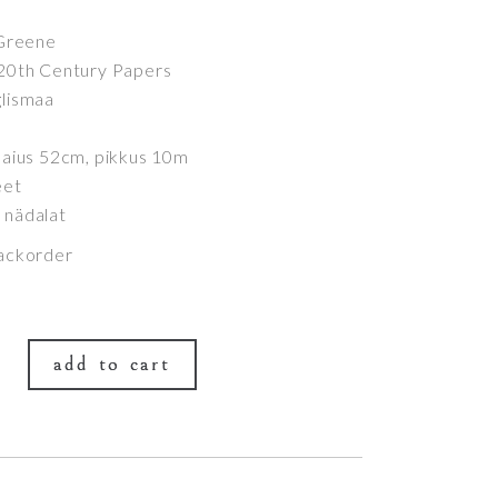
 Greene
 20th Century Papers
glismaa
 laius 52cm, pikkus 10m
eet
 nädalat
backorder
add to cart