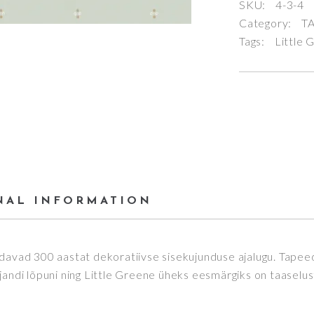
SKU:
4-3-4
Category:
T
Tags:
Little 
NAL INFORMATION
ndavad 300 aastat dekoratiivse sisekujunduse ajalugu. Tapee
jandi lõpuni ning Little Greene üheks eesmärgiks on taaselus