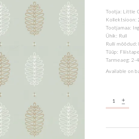
Tootja: Little
Kollektsioon:
Tootjamaa: In
Ühik: Rull
Rulli mõõdud:
Tüüp: Fliistap
Tarmeaeg: 2-4
Available on 
Quantity