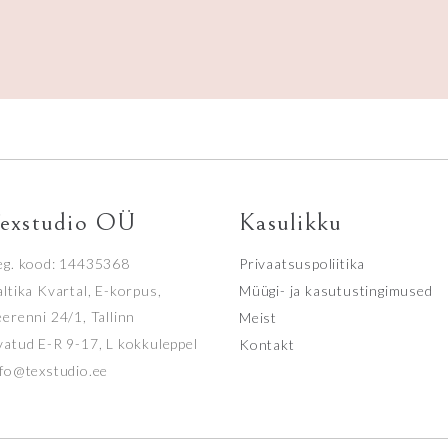
exstudio OÜ
Kasulikku
eg. kood: 14435368
Privaatsuspoliitika
ltika Kvartal, E-korpus,
Müügi- ja kasutustingimused
eerenni 24/1, Tallinn
Meist
vatud E-R 9-17, L kokkuleppel
Kontakt
nfo@texstudio.ee