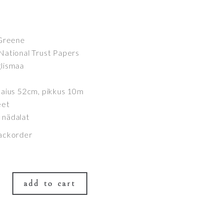
 Greene
 National Trust Papers
glismaa
 laius 52cm, pikkus 10m
eet
 nädalat
backorder
add to cart