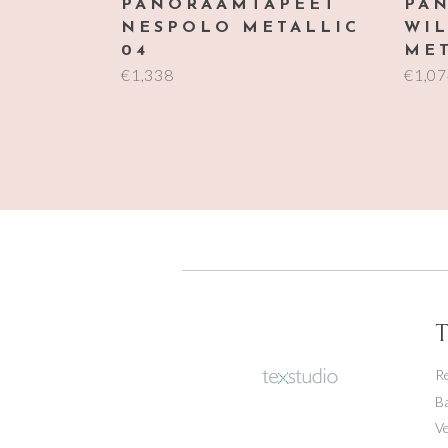
PANORAAMTAPEET
PA
NESPOLO METALLIC
WIL
04
ME
€
1,338
€
1,0
T
R
Ba
V