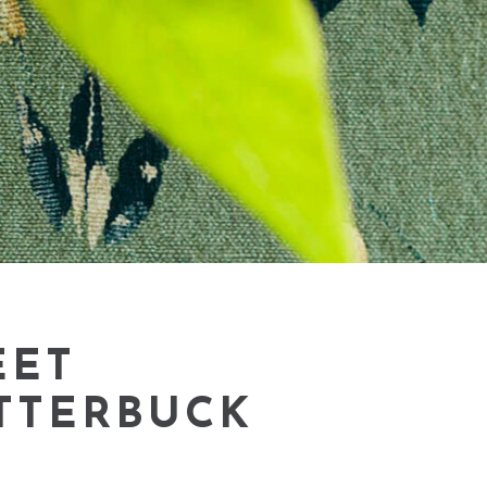
EET
TTERBUCK
E