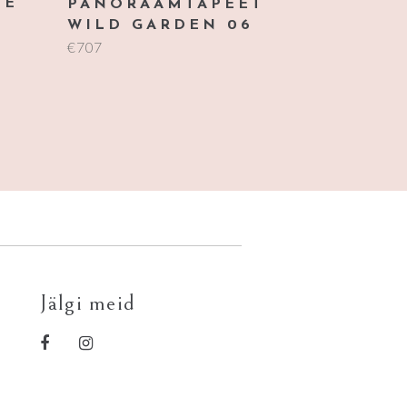
NE
PANORAAMTAPEET
N
WILD GARDEN 06
€
707
Jälgi meid