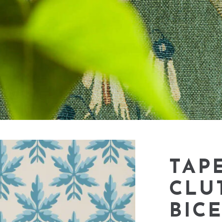
TAP
CLU
BIC