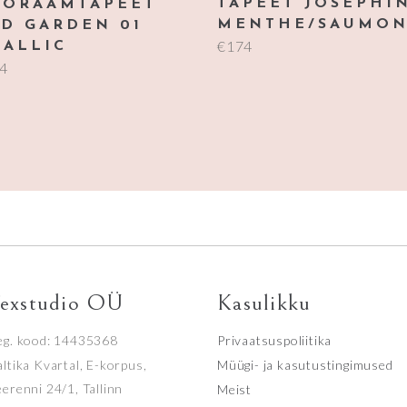
TAPEET JOSEPHI
NORAAMTAPEET
MENTHE/SAUMO
D GARDEN 01
€
174
TALLIC
74
exstudio OÜ
Kasulikku
eg. kood: 14435368
Privaatsuspoliitika
ltika Kvartal, E-korpus,
Müügi- ja kasutustingimused
eerenni 24/1, Tallinn
Meist