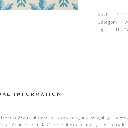
SKU:
4-3-22
Category:
T
Tags:
Little 
NAL INFORMATION
ndavad 300 aastat dekoratiivse sisekujunduse ajalugu. Tapee
jandi lõpuni ning Little Greene üheks eesmärgiks on taaselus