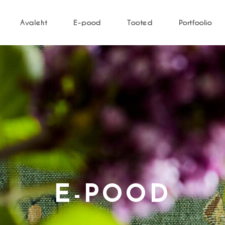
Avaleht
E-pood
Tooted
Portfoolio
E-POOD