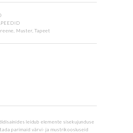
0
APEEDID
Greene
,
Muster
,
Tapeet
didisainides leidub elemente sisekujunduse
tada parimaid värvi- ja mustrikoosluseid