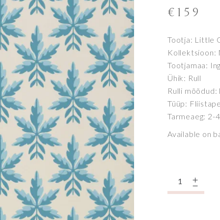
€
159
Tootja: Little
Kollektsioon:
Tootjamaa: In
Ühik: Rull
Rulli mõõdud:
Tüüp: Fliistap
Tarmeaeg: 2-4
Available on 
Quantity