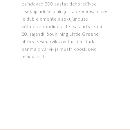
esindavad 300 aastat dekoratiivse
sisekujunduse ajalugu. Tapeedidisainides
leidub elemente sisekujunduse
võtmeperioodidest 17. sajandist kuni
20. sajandi lõpuni ning Little Greene
üheks eesmärgiks on taaselustada
parimaid värvi- ja mustrikoosluseid
minevikust.