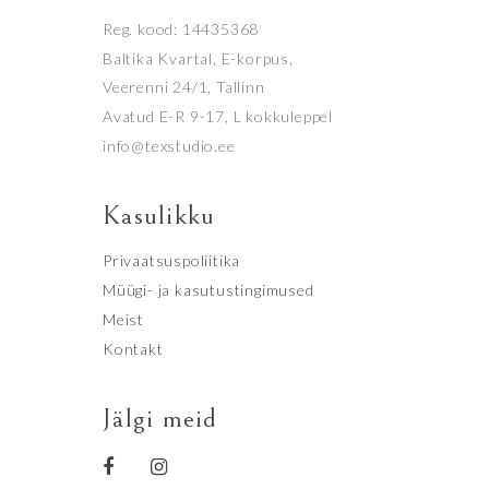
Reg. kood: 14435368
Baltika Kvartal, E-korpus,
Veerenni 24/1, Tallinn
Avatud E-R 9-17, L kokkuleppel
info@texstudio.ee
Kasulikku
Privaatsuspoliitika
Müügi- ja kasutustingimused
Meist
Kontakt
Jälgi meid