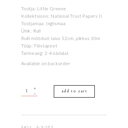
Tootja: Little Greene
Kollektsioon: National Trust Papers II
Tootjamaa: Inglismaa
Ühik: Rull
Rulli mõõdud: laius 52cm, pikkus 10m
Tüüp: Fliistapeet
Tarmeaeg: 2-4 nädalat
Available on backorder
Quantity
add to cart
SKU:
4-3-252