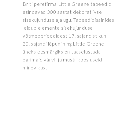
Briti perefirma Little Greene tapeedid
esindavad 300 aastat dekoratiivse
sisekujunduse ajalugu. Tapeedidisainides
leidub elemente sisekujunduse
võtmeperioodidest 17. sajandist kuni
20. sajandi lõpuni ning Little Greene
üheks eesmärgiks on taaselustada
parimaid värvi- ja mustrikoosluseid
minevikust.