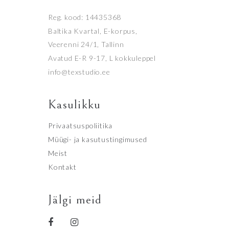
Reg. kood: 14435368
Baltika Kvartal, E-korpus,
Veerenni 24/1, Tallinn
Avatud E-R 9-17, L kokkuleppel
info@texstudio.ee
Kasulikku
Privaatsuspoliitika
Müügi- ja kasutustingimused
Meist
Kontakt
Jälgi meid