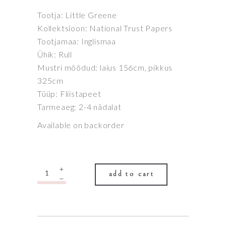
Tootja: Little Greene
Kollektsioon: National Trust Papers
Tootjamaa: Inglismaa
Ühik: Rull
Mustri mõõdud: laius 156cm, pikkus
325cm
Tüüp: Fliistapeet
Tarmeaeg: 2-4 nädalat
Available on backorder
Quantity
add to cart