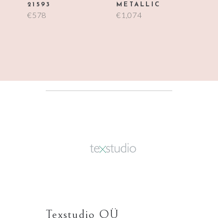
21593
METALLIC
€
578
€
1,074
Texstudio OÜ