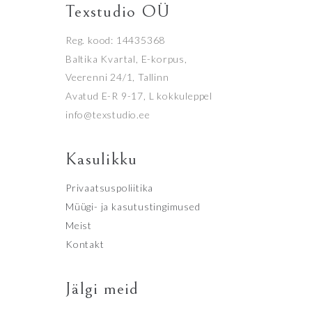
Texstudio OÜ
Reg. kood: 14435368
Baltika Kvartal, E-korpus,
Veerenni 24/1, Tallinn
Avatud E-R 9-17, L kokkuleppel
info@texstudio.ee
Kasulikku
Privaatsuspoliitika
Müügi- ja kasutustingimused
Meist
Kontakt
Jälgi meid