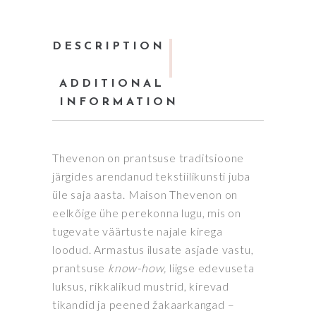
DESCRIPTION
ADDITIONAL
INFORMATION
Thevenon on prantsuse traditsioone
järgides arendanud tekstiilikunsti juba
üle saja aasta. Maison Thevenon on
eelkõige ühe perekonna lugu, mis on
tugevate väärtuste najale kirega
loodud. Armastus ilusate asjade vastu,
prantsuse
know-how,
liigse edevuseta
luksus, rikkalikud mustrid, kirevad
tikandid ja peened žakaarkangad –