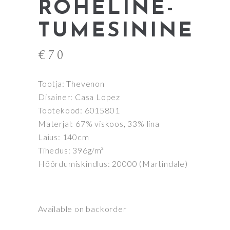
ROHELINE-
TUMESININE
€
70
Tootja: Thevenon
Disainer: Casa Lopez
Tootekood: 6015801
Materjal: 67% viskoos, 33% lina
Laius: 140cm
Tihedus: 396g/m²
Hõõrdumiskindlus: 20000 (Martindale)
Available on backorder