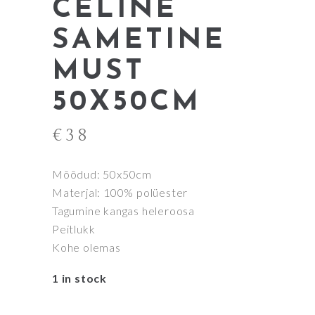
CELINE
SAMETINE
MUST
50X50CM
€
38
Mõõdud: 50x50cm
Materjal: 100% polüester
Tagumine kangas heleroosa
Peitlukk
Kohe olemas
1 in stock