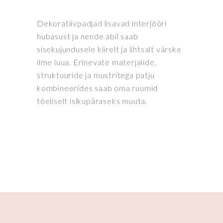
Dekoratiivpadjad lisavad interjööri
hubasust ja nende abil saab
sisekujundusele kiirelt ja lihtsalt värske
ilme luua. Erinevate materjalide,
struktuuride ja mustritega patju
kombineerides saab oma ruumid
tõeliselt isikupäraseks muuta.