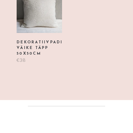
DEKORATIIVPADI
VÄIKE TÄPP
50X50CM
€
38